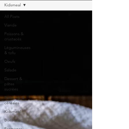
Kidsmeal
All Posts
Viande
Poissons &
crustacés
Légumineuses
& tofu
Oeufs
Salade
Dessert &
pâtes
sucrées
Pâtes, riz &
céréales
Kidsmeal
Boissons
Fromages