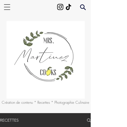
Création de contenu * Recettes * Photographie Culinaire
RECETTES