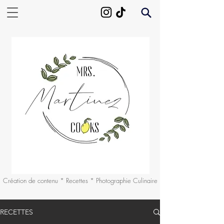
Création de contenu * Recettes * Photographie Culinaire
RECETTES