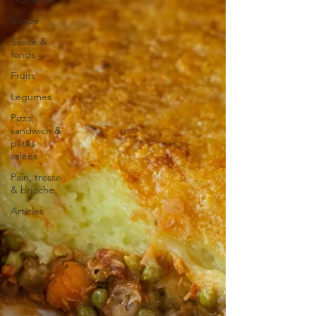
Soupe
Sauce &
fonds
Fruits
Légumes
Pizza,
sandwich &
pâtes
salées
Pain, tresse
& brioche
Articles