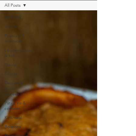
All Posts
All Posts
Viande
Poissons &
crustacés
Légumineuses
& tofu
Oeufs
Salade
Dessert &
pâtes
sucrées
Pâtes, riz &
céréales
Kidsmeal
Boissons
Fromages