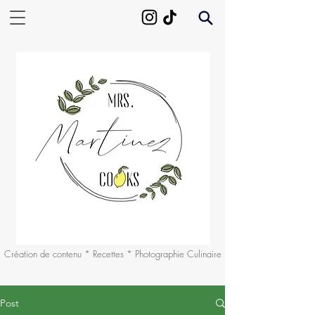
Création de contenu * Recettes * Photographie Culinaire
Post