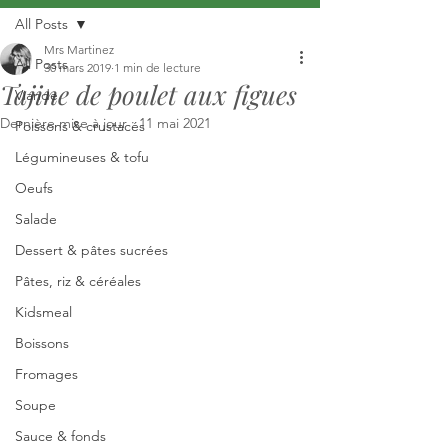
All Posts
Mrs Martinez
All Posts
30 mars 2019
1 min de lecture
Tajine de poulet aux figues
Viande
Dernière mise à jour :
11 mai 2021
Poissons & crustacés
Légumineuses & tofu
Oeufs
Salade
Dessert & pâtes sucrées
Pâtes, riz & céréales
Kidsmeal
Boissons
Fromages
Soupe
Sauce & fonds