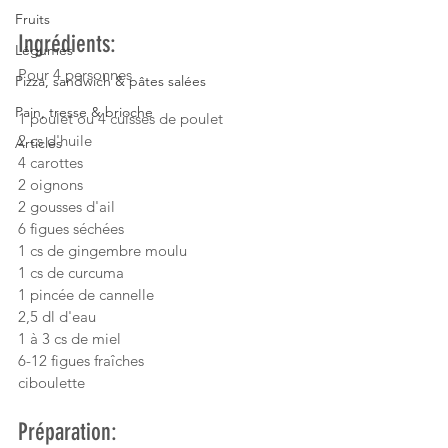
Fruits
Ingrédients:
Légumes
Pour 4 personnes
Pizza, sandwich & pâtes salées
Pain, tresse & brioche
1 poulet ou 4 cuisses de poulet
2 cs d'huile
Articles
4 carottes
2 oignons
2 gousses d'ail
6 figues séchées
1 cs de gingembre moulu
1 cs de curcuma
1 pincée de cannelle
2,5 dl d'eau
1 à 3 cs de miel
6-12 figues fraîches
ciboulette
Préparation: