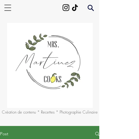
Création de contenu * Recettes * Photographie Culinaire
Post