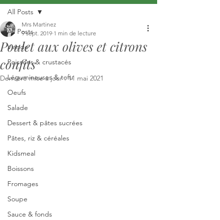
All Posts
Mrs Martinez
All Posts
9 sept. 2019
1 min de lecture
Poulet aux olives et citrons
Viande
confits
Poissons & crustacés
Légumineuses & tofu
Dernière mise à jour :
11 mai 2021
Oeufs
Salade
Dessert & pâtes sucrées
Pâtes, riz & céréales
Kidsmeal
Boissons
Fromages
Soupe
Sauce & fonds