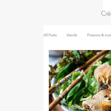
Cré
All Posts
Viande
Poissons & cru
Pâtes, riz & céréales
Kidsmeal
Pizza, sandwich & pâtes salées