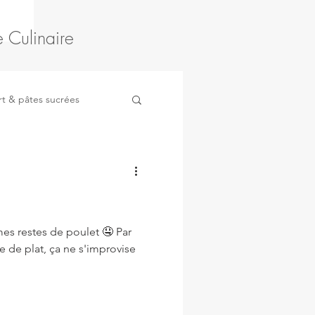
 Culinaire
t & pâtes sucrées
ruits
Légumes
es restes de poulet 🤤 Par
re de plat, ça ne s'improvise