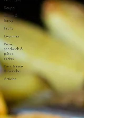
Soupe
Sauce &
fonds
Fruits
Légumes
Pizza,
sandwich &
pâtes
salées
Pain, tresse
& brioche
Articles