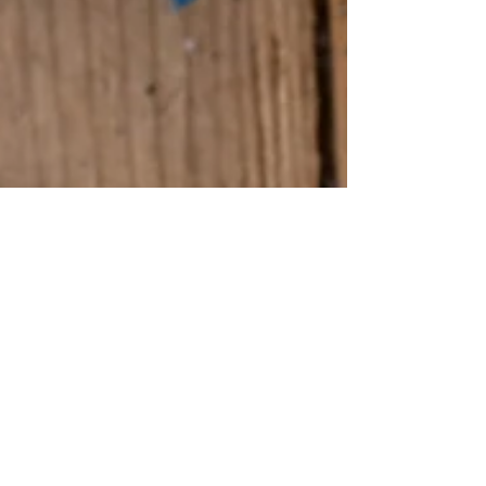
Mrs Martinez
19 nov. 2021
1 min de lecture
Viande
Ragoût de bœuf à l'ancienne