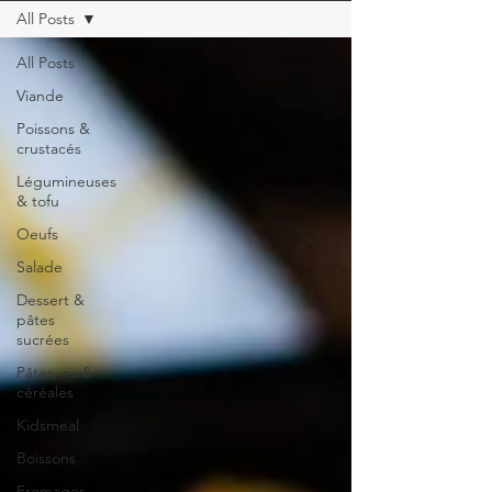
All Posts
All Posts
Viande
Poissons &
crustacés
Légumineuses
& tofu
Oeufs
Salade
Dessert &
pâtes
sucrées
Pâtes, riz &
céréales
Kidsmeal
Boissons
Fromages