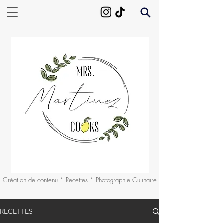
Création de contenu * Recettes * Photographie Culinaire
RECETTES