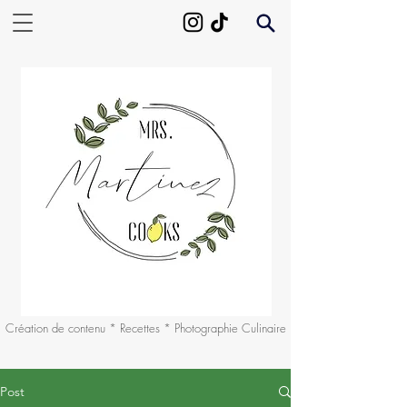
Création de contenu * Recettes * Photographie Culinaire
Post