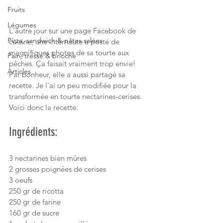
Fruits
Légumes
L'autre jour sur une page Facebook de 
Pizza, sandwich & pâtes salées
cuisine, une internaute a posté de 
magnifiques photos de sa tourte aux 
Pain, tresse & brioche
pêches. Ça faisait vraiment trop envie! 
Articles
Par bonheur, elle a aussi partagé sa 
recette. Je l'ai un peu modifiée pour la 
transformée en tourte nectarines-cerises. 
Voici donc la recette:
Ingrédients:
3 nectarines bien mûres
2 grosses poignées de cerises
3 oeufs
250 gr de ricotta
250 gr de farine
160 gr de sucre