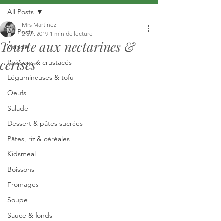
All Posts
Mrs Martinez
All Posts
2 avr. 2019
1 min de lecture
Tourte aux nectarines &
Viande
cerises
Poissons & crustacés
Légumineuses & tofu
Oeufs
Salade
Dessert & pâtes sucrées
Pâtes, riz & céréales
Kidsmeal
Boissons
Fromages
Soupe
Sauce & fonds