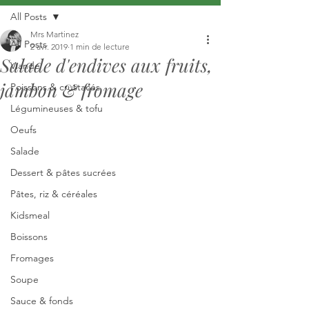
All Posts
Mrs Martinez
All Posts
2 avr. 2019
1 min de lecture
Salade d'endives aux fruits,
Viande
jambon & fromage
Poissons & crustacés
Légumineuses & tofu
Oeufs
Salade
Dessert & pâtes sucrées
Pâtes, riz & céréales
Kidsmeal
Boissons
Fromages
Soupe
Sauce & fonds