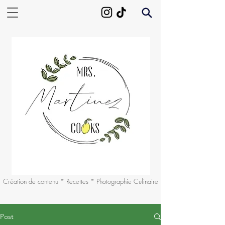
Création de contenu * Recettes * Photographie Culinaire
Post