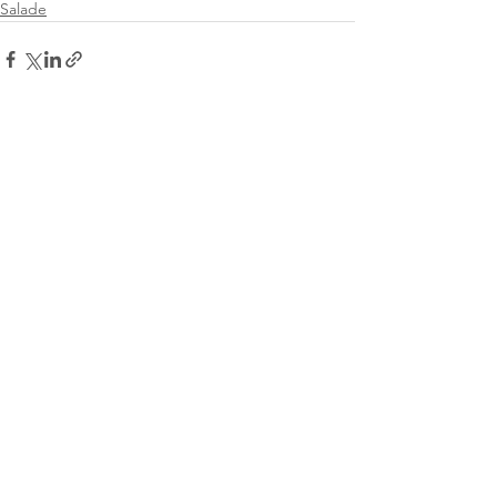
Salade
Voir tout
Posts récents