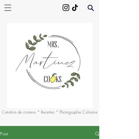
Création de contenu * Recettes * Photographie Culinaire
Post