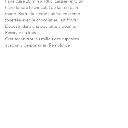
Faire cuire 20 min à 180c. Laisser refroidir. 
Faire fondre le chocolat au lait en bain-
marie. Battre la crème entière en crème 
fouettée avec le chocolat au lait fondu. 
Déposer dans une pochette à douille. 
Réserver au frais.
Creuser un trou au milieu des cupcakes 
avec un vide-pommes. Remplir de 
confiture de fraises. Refermer. Garnir de 
crème fouettée au chocolat. Décorer avec 
les fleurs séchées comestibles.
Profitez de votre 
#villarsmoment
 😘
recette
dessert
pâtisserie
fraises
goûter
cupcakes
cupcake
cupcake chocolat
chocolat
Dessert & pâtes sucrées