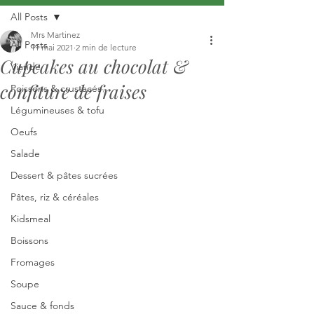
All Posts
Mrs Martinez
All Posts
11 mai 2021
2 min de lecture
Cupcakes au chocolat &
Viande
confiture de fraises
Poissons & crustacés
Légumineuses & tofu
Oeufs
Salade
Dessert & pâtes sucrées
Pâtes, riz & céréales
Kidsmeal
Boissons
Fromages
Soupe
Sauce & fonds