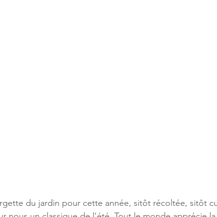
ette du jardin pour cette année, sitôt récoltée, sitôt cu
ur nous un classique de l'été. Tout le monde apprécie la