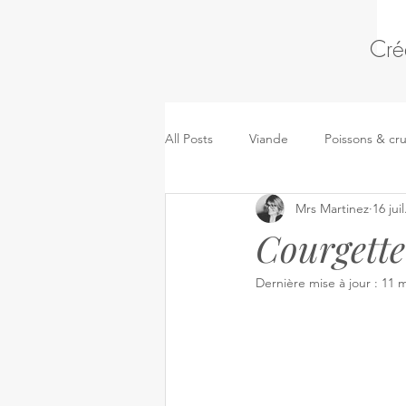
Cré
All Posts
Viande
Poissons & cr
Mrs Martinez
16 jui
Pâtes, riz & céréales
Kidsmeal
Courgette
Dernière mise à jour :
11 m
Pizza, sandwich & pâtes salées