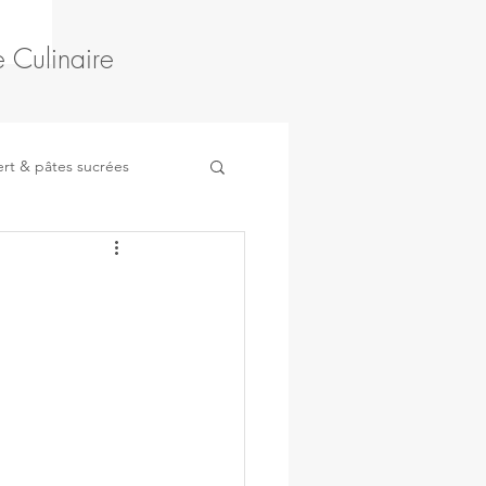
 Culinaire
rt & pâtes sucrées
Fruits
Légumes