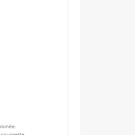
isinée.
 courgette 