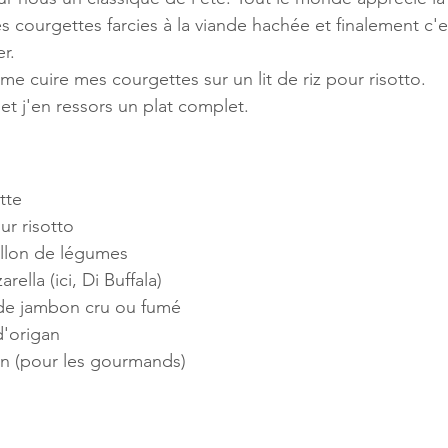
s courgettes farcies à la viande hachée et finalement c'
r.
me cuire mes courgettes sur un lit de riz pour risotto. 
et j'en ressors un plat complet.
tte
ur risotto
illon de légumes
ella (ici, Di Buffala)
 de jambon cru ou fumé
d'origan
n (pour les gourmands)