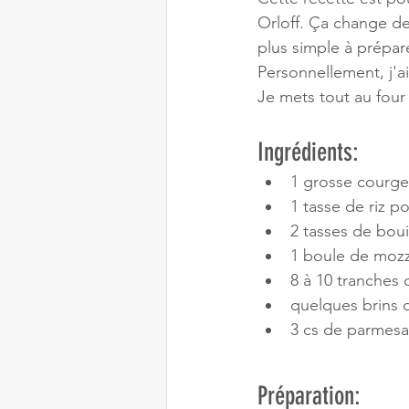
Orloff. Ça change de
plus simple à prépare
Personnellement, j'ai
Je mets tout au four 
Ingrédients:
1 grosse courge
1 tasse de riz po
2 tasses de bou
1 boule de mozzar
8 à 10 tranches
quelques brins 
3 cs de parmesa
Préparation: