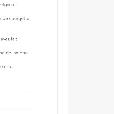
origan et 
r de courgette, 
vez fait 
nche de jambon 
e riz et 