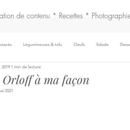
ation de contenu * Recettes * Photographie
ustacés
Légumineuses & tofu
Oeufs
Salade
Desse
l. 2019
1 min de lecture
Boissons
Fromages
Soupe
Sauce & fonds
 Orloff à ma façon
ai 2021
Pain, tresse & brioche
Articles