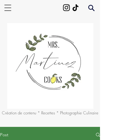
Création de contenu * Recettes * Photographie Culinaire
Post