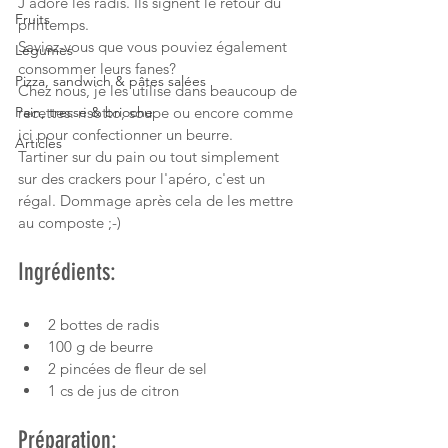
J'adore les radis. Ils signent le retour du 
Fruits
printemps.
Saviez-vous que vous pouviez également 
Légumes
consommer leurs fanes?
Pizza, sandwich & pâtes salées
Chez nous, je les utilise dans beaucoup de 
Pain, tresse & brioche
recettes: risotto, soupe ou encore comme 
ici pour confectionner un beurre.
Articles
Tartiner sur du pain ou tout simplement 
sur des crackers pour l'apéro, c'est un 
régal. Dommage après cela de les mettre 
au composte ;-)
Ingrédients:
2 bottes de radis
100 g de beurre
2 pincées de fleur de sel
1 cs de jus de citron
Préparation: