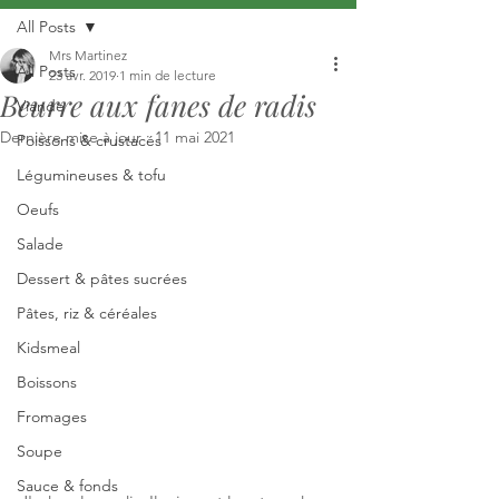
All Posts
Mrs Martinez
All Posts
23 avr. 2019
1 min de lecture
Beurre aux fanes de radis
Viande
Dernière mise à jour :
11 mai 2021
Poissons & crustacés
Légumineuses & tofu
Oeufs
Salade
Dessert & pâtes sucrées
Pâtes, riz & céréales
Kidsmeal
Boissons
Fromages
Soupe
Sauce & fonds