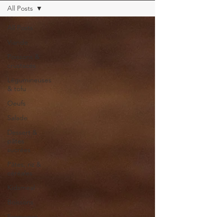
All Posts
All Posts
Viande
Poissons &
crustacés
Légumineuses
& tofu
Oeufs
Salade
Dessert &
pâtes
sucrées
Pâtes, riz &
céréales
Kidsmeal
Boissons
Fromages