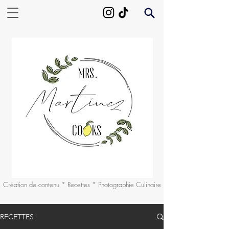
Création de contenu * Recettes * Photographie Culinaire
RECETTES