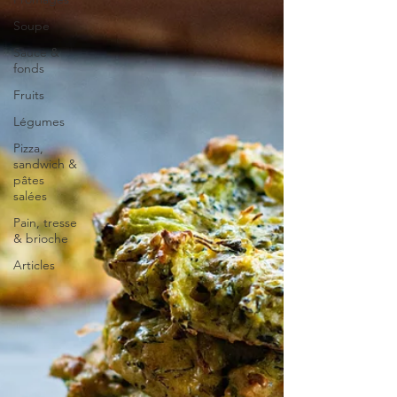
Soupe
Sauce &
fonds
Fruits
Légumes
Pizza,
sandwich &
pâtes
salées
Pain, tresse
& brioche
Articles