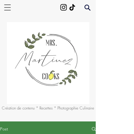
Création de contenu * Recettes * Photographie Culinaire
Post