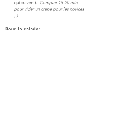
qui suivent). 
 Compter 15-20 min 
pour vider un crabe pour les novices 
;-)
Pour la salade:
Couper la mangue, le concombre et 
les avocat en dès. Couper l'oignon en 
demi-rondelles.
Mélanger avec les jeunes pousses.
Préparer la sauce en mélangeant les 
jus des deux demi citrons. Ajouter la 
sauce soja, la gousse d'ail pressée, le 
gingembre râpé et l'huile. Fouetter. 
Arroser la salade de sauce. 
Déposer les demi crabes dessus. 
Parsemer de ciboulette et servir avec 
des tranches de pain grillé.