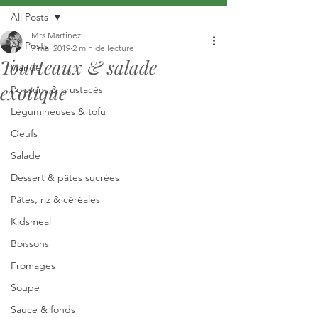
All Posts
Mrs Martinez
All Posts
7 mai 2019
2 min de lecture
Tourteaux & salade
Viande
exotique
Poissons & crustacés
Légumineuses & tofu
Oeufs
Salade
Dessert & pâtes sucrées
Pâtes, riz & céréales
Kidsmeal
Boissons
Fromages
Soupe
Sauce & fonds