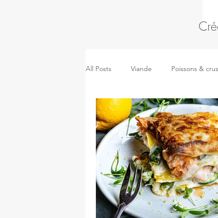
Cré
All Posts
Viande
Poissons & cru
Pâtes, riz & céréales
Kidsmeal
Pizza, sandwich & pâtes salées