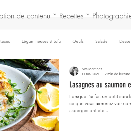
ation de contenu * Recettes * Photographie
stacés
Légumineuses & tofu
Oeufs
Salade
Desser
Boissons
Fromages
Soupe
Sauce & fonds
F
Mrs Martinez
11 mai 2021
2 min de lecture
Lasagnes au saumon e
Pain, tresse & brioche
Articles
Lorsque j'ai fait un petit sonda
ce que vous aimeriez voir com
asperges ont été...