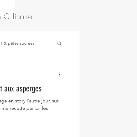
 Culinaire
t & pâtes sucrées
ruits
Légumes
t aux asperges
ge en story l'autre jour, sur
me recette par ici, les