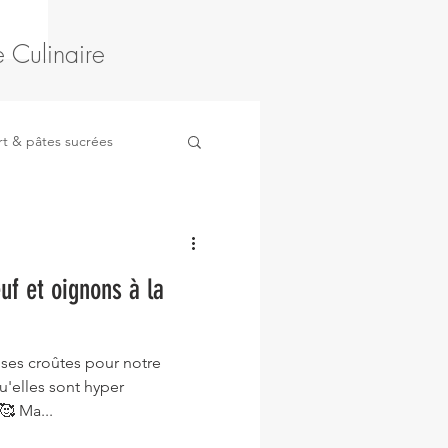
 Culinaire
t & pâtes sucrées
ruits
Légumes
uf et oignons à la
ieuses croûtes pour notre
u'elles sont hyper
🥰 Ma...