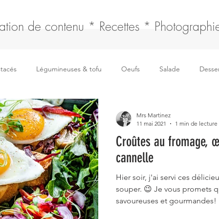
ation de contenu * Recettes * Photographie
stacés
Légumineuses & tofu
Oeufs
Salade
Desser
Boissons
Fromages
Soupe
Sauce & fonds
F
Mrs Martinez
11 mai 2021
1 min de lecture
Croûtes au fromage, œ
Pain, tresse & brioche
Articles
cannelle
Hier soir, j'ai servi ces délic
souper. 😉 Je vous promets q
savoureuses et gourmandes! 