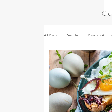
Cré
All Posts
Viande
Poissons & cru
Pâtes, riz & céréales
Kidsmeal
Pizza, sandwich & pâtes salées