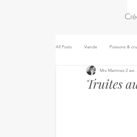
Cré
All Posts
Viande
Poissons & cr
Mrs Martinez
2 avr.
Pâtes, riz & céréales
Kidsmeal
Truites a
Pizza, sandwich & pâtes salées