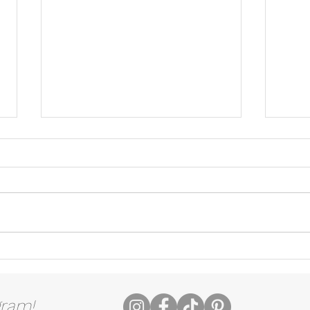
SPAGHETTIS AUX
Saum
VONGOLES & CREVETTES
de no
gram!