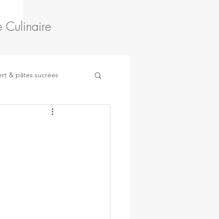
 Culinaire
rt & pâtes sucrées
Fruits
Légumes