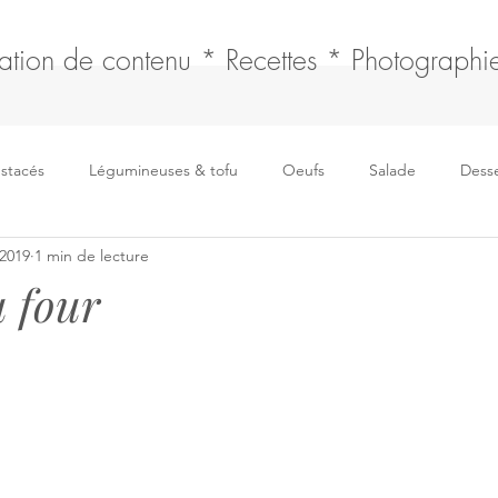
ation de contenu * Recettes * Photographie
ustacés
Légumineuses & tofu
Oeufs
Salade
Desse
 2019
1 min de lecture
Boissons
Fromages
Soupe
Sauce & fonds
u four
Pain, tresse & brioche
Articles