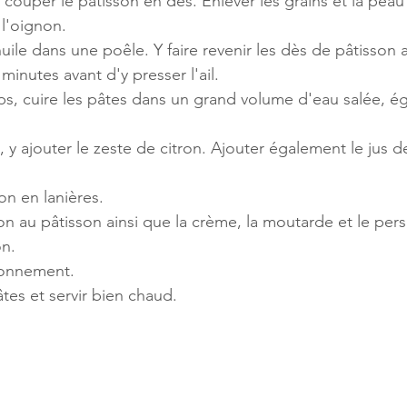
uper le pâtisson en dès. Enlever les grains et la peau si
l'oignon.
'huile dans une poêle. Y faire revenir les dès de pâtisson 
inutes avant d'y presser l'ail.
s, cuire les pâtes dans un grand volume d'eau salée, ég
, y ajouter le zeste de citron. Ajouter également le jus d
n en lanières.
n au pâtisson ainsi que la crème, la moutarde et le persi
on. 
isonnement.
es et servir bien chaud.