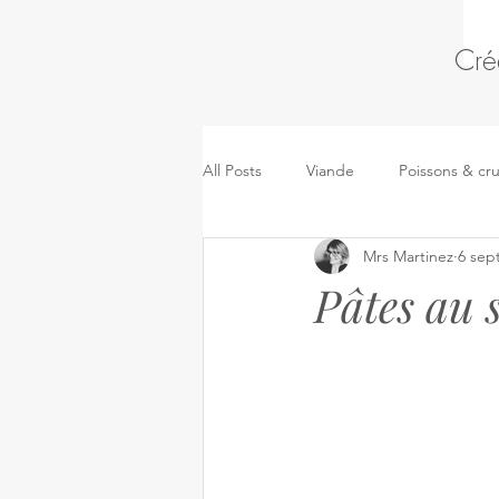
Cré
All Posts
Viande
Poissons & cr
Mrs Martinez
6 sep
Pâtes, riz & céréales
Kidsmeal
Pâtes au
Pizza, sandwich & pâtes salées