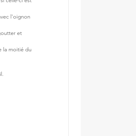
 celle-ci est 
avec l'oignon 
outter et 
e la moitié du 
l. 