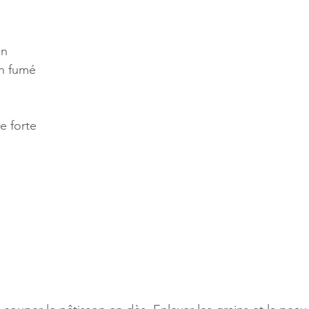
on
n fumé
e forte