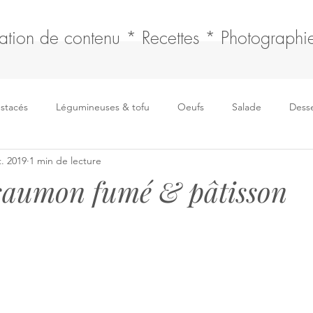
ation de contenu * Recettes * Photographie
ustacés
Légumineuses & tofu
Oeufs
Salade
Desse
t. 2019
1 min de lecture
Boissons
Fromages
Soupe
Sauce & fonds
 saumon fumé & pâtisson
Pain, tresse & brioche
Articles