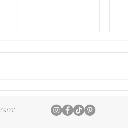
SPAGHETTIS AUX
Saum
VONGOLES & CREVETTES
de no
gram!