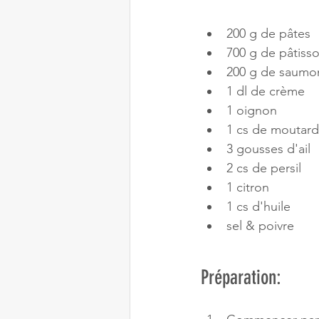
200 g de pâtes
700 g de pâtiss
200 g de saumo
1 dl de crème
1 oignon
1 cs de moutard
3 gousses d'ail
2 cs de persil
1 citron
1 cs d'huile
sel & poivre
Préparation: