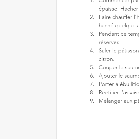
Commencer par co
épaisse. Hacher 
Faire chauffer l
haché quelques m
Pendant ce temp
réserver.
Saler le pâtisson
citron.
Couper le saumo
Ajouter le saumo
Porter à ébulliti
Rectifier l'assa
Mélanger aux pât