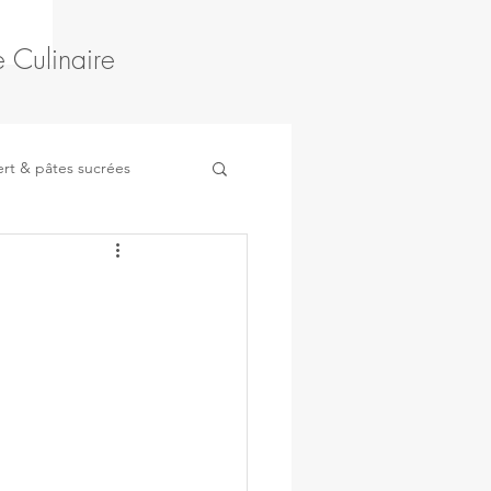
 Culinaire
rt & pâtes sucrées
Fruits
Légumes