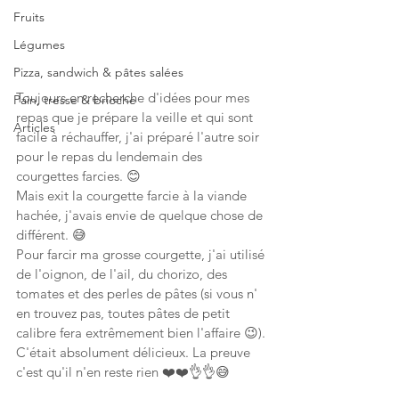
Fruits
Légumes
Pizza, sandwich & pâtes salées
Toujours en recherche d'idées pour mes 
Pain, tresse & brioche
repas que je prépare la veille et qui sont 
Articles
facile à réchauffer, j'ai préparé l'autre soir 
pour le repas du lendemain des 
courgettes farcies. 😊
Mais exit la courgette farcie à la viande 
hachée, j'avais envie de quelque chose de 
différent. 😅
Pour farcir ma grosse courgette, j'ai utilisé 
de l'oignon, de l'ail, du chorizo, des 
tomates et des perles de pâtes (si vous n' 
en trouvez pas, toutes pâtes de petit 
calibre fera extrêmement bien l'affaire 😉).
C'était absolument délicieux. La preuve 
c'est qu'il n'en reste rien ❤️❤️👌👌😅