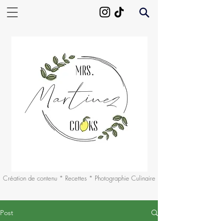
Création de contenu * Recettes * Photographie Culinaire
Post