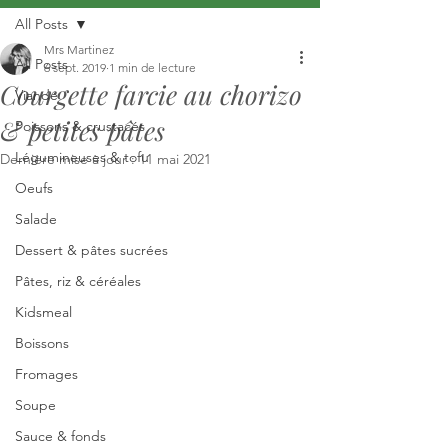
All Posts
Mrs Martinez
All Posts
6 sept. 2019
1 min de lecture
Courgette farcie au chorizo
Viande
& petites pâtes
Poissons & crustacés
Légumineuses & tofu
Dernière mise à jour :
11 mai 2021
Oeufs
Salade
Dessert & pâtes sucrées
Pâtes, riz & céréales
Kidsmeal
Boissons
Fromages
Soupe
Sauce & fonds