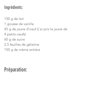
Ingrédients:
150 g de lait
1 gousse de vanille
45 g de jaune d'oeuf (j'ai pris le jaune de 
4 petits oeufs)
60 g de sucre
2,5 feuilles de gélatine
150 g de crème entière
Préparation:
Faire tremper les feuilles de gélatine dans 
l'eau froide,
Ouvrir la gousse de vanille et gratter les 
grains avec un couteau. Mettre les grains 
de vanille et la gousse dans une casserole 