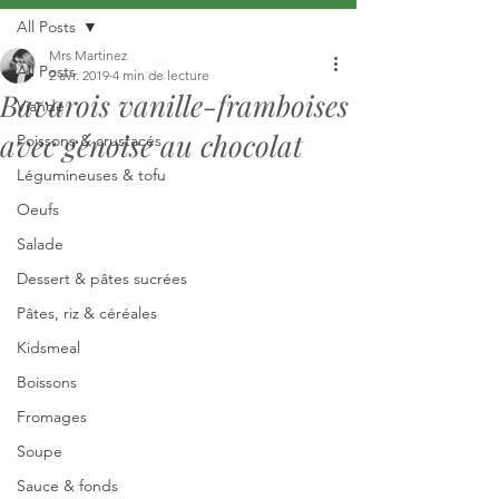
All Posts
Mrs Martinez
All Posts
2 avr. 2019
4 min de lecture
Bavarois vanille-framboises
Viande
avec génoise au chocolat
Poissons & crustacés
Légumineuses & tofu
Oeufs
Salade
Dessert & pâtes sucrées
Pâtes, riz & céréales
Kidsmeal
Boissons
Fromages
Soupe
Sauce & fonds