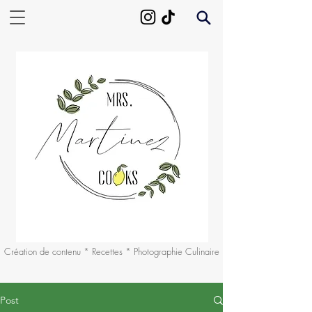
Création de contenu * Recettes * Photographie Culinaire
Post